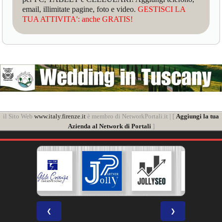
email, illimitate pagine, foto e video.
GESTISCI LA
TUA ATTIVITA': anche GRATIS!
il Sito Web
www.italy.firenze.it
è membro di NetworkPortali.it | [
Aggiungi la tua
Azienda al Network di Portali
]
❮
❯