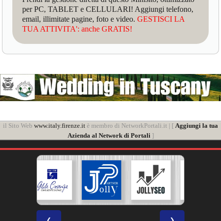
per PC, TABLET e CELLULARI! Aggiungi telefono,
email, illimitate pagine, foto e video.
GESTISCI LA
TUA ATTIVITA': anche GRATIS!
il Sito Web
www.italy.firenze.it
è membro di NetworkPortali.it | [
Aggiungi la tua
Azienda al Network di Portali
]
❮
❯