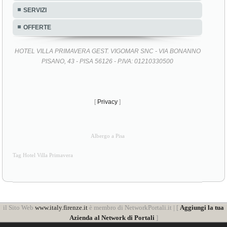
SERVIZI
OFFERTE
HOTEL VILLA PRIMAVERA GEST. VIGOMAR SNC - VIA BONANNO
PISANO, 43 - PISA 56126 - P.IVA: 01210330500
[
Privacy
]
Albergo a Pisa
Tag Hotel Villa Primavera
il Sito Web
www.italy.firenze.it
è membro di NetworkPortali.it | [
Aggiungi la tua
Azienda al Network di Portali
]