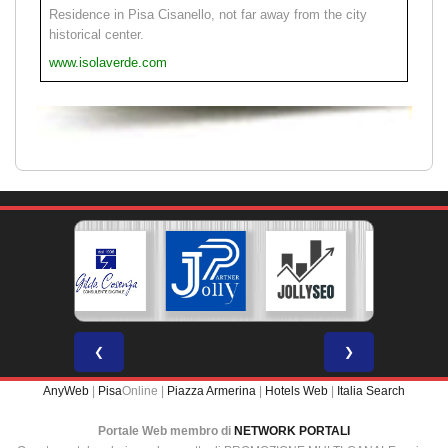
Residence in Pisa Cisanello, not far away from the city
historical center.
www.isolaverde.com
❮
❯
AnyWeb
|
Pisa
Online |
Piazza Armerina
|
Hotels Web
|
Italia Search
Portale Web membro di
NETWORK PORTALI