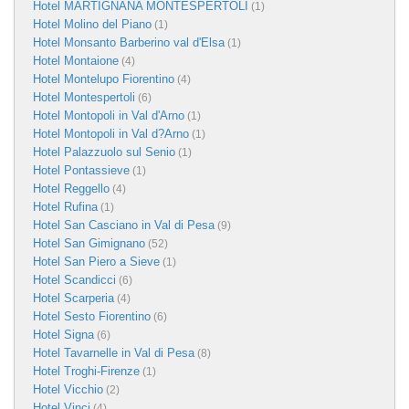
Hotel MARTIGNANA MONTESPERTOLI
(1)
Hotel Molino del Piano
(1)
Hotel Monsanto Barberino val d'Elsa
(1)
Hotel Montaione
(4)
Hotel Montelupo Fiorentino
(4)
Hotel Montespertoli
(6)
Hotel Montopoli in Val d'Arno
(1)
Hotel Montopoli in Val d?Arno
(1)
Hotel Palazzuolo sul Senio
(1)
Hotel Pontassieve
(1)
Hotel Reggello
(4)
Hotel Rufina
(1)
Hotel San Casciano in Val di Pesa
(9)
Hotel San Gimignano
(52)
Hotel San Piero a Sieve
(1)
Hotel Scandicci
(6)
Hotel Scarperia
(4)
Hotel Sesto Fiorentino
(6)
Hotel Signa
(6)
Hotel Tavarnelle in Val di Pesa
(8)
Hotel Troghi-Firenze
(1)
Hotel Vicchio
(2)
Hotel Vinci
(4)