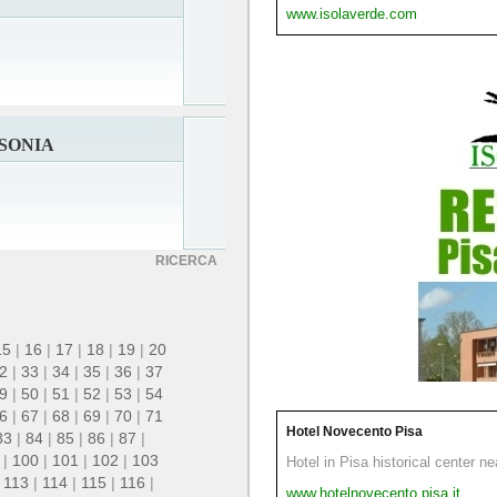
www.isolaverde.com
SONIA
RICERCA
15
|
16
|
17
|
18
|
19
|
20
2
|
33
|
34
|
35
|
36
|
37
9
|
50
|
51
|
52
|
53
|
54
6
|
67
|
68
|
69
|
70
|
71
Hotel Novecento Pisa
83
|
84
|
85
|
86
|
87
|
|
100
|
101
|
102
|
103
Hotel in Pisa historical center n
|
113
|
114
|
115
|
116
|
www.hotelnovecento.pisa.it