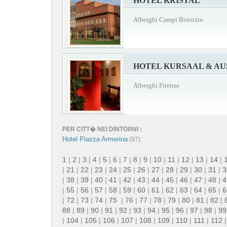
HOTEL KRISTAL
Alberghi Campi Bisenzio
HOTEL KURSAAL & AU
Alberghi Firenze
PER CITT� NEI DINTORNI :
Hotel Piazza Armerina
(97)
1
|
2
|
3
|
4
|
5
|
6
|
7
|
8
|
9
|
10
|
11
|
12
|
13
|
14
|
|
21
|
22
|
23
|
24
|
25
|
26
|
27
|
28
|
29
|
30
|
31
|
3
|
38
|
39
|
40
|
41
|
42
|
43
|
44
|
45
|
46
|
47
|
48
|
4
|
55
|
56
|
57
|
58
|
59
|
60
|
61
|
62
|
63
|
64
|
65
|
6
|
72
|
73
|
74
|
75
|
76
|
77
|
78
|
79
|
80
|
81
|
82
|
88
|
89
|
90
|
91
|
92
|
93
|
94
|
95
|
96
|
97
|
98
|
99
|
104
|
105
|
106
|
107
|
108
|
109
|
110
|
111
|
112