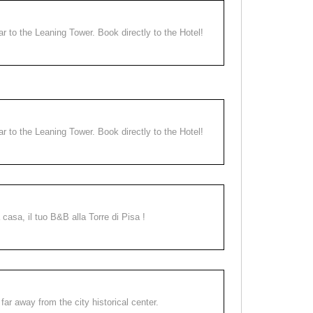
ear to the Leaning Tower. Book directly to the Hotel!
ear to the Leaning Tower. Book directly to the Hotel!
a casa, il tuo B&B alla Torre di Pisa !
far away from the city historical center.