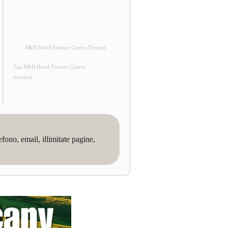
B&B Hotel Firenze Centro Firenze
Tag B&B Hotel Firenze Centro
ricettiva
no, email, illimitate pagine,