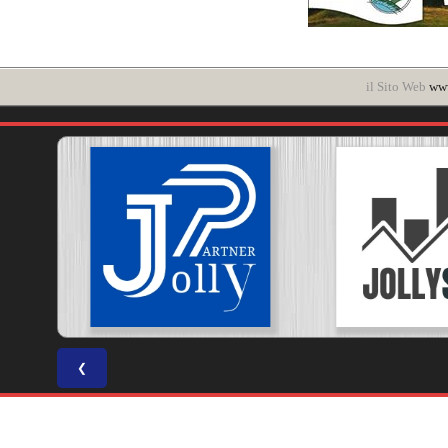
il Sito Web
www
❮