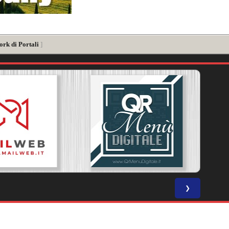
ork di Portali
]
❯