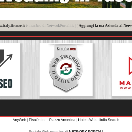
.italy.firenze.it
è membro di NetworkPortali.it | [
Aggiungi la tua Azienda al Netw
AnyWeb
|
Pisa
Online |
Piazza Armerina
|
Hotels Web
|
Italia Search
Portale Web membro di
NETWORK PORTALI