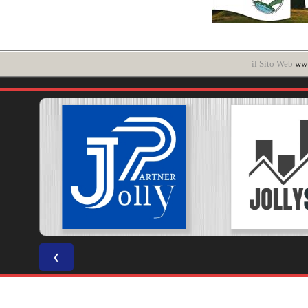
il Sito Web
www
❮