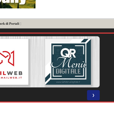
ork di Portali
]
❯