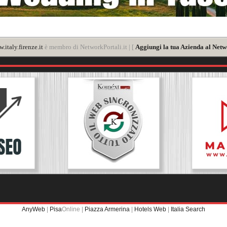
.italy.firenze.it
è membro di NetworkPortali.it | [
Aggiungi la tua Azienda al Netw
AnyWeb
|
Pisa
Online |
Piazza Armerina
|
Hotels Web
|
Italia Search