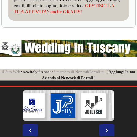
email, illimitate pagine, foto e video.
GESTISCI LA
TUA ATTIVITA': anche GRATIS!
il Sito Web
www.italy.firenze.it
è membro di NetworkPortali.it | [
Aggiungi la tua
Azienda al Network di Portali
]
❮
❯