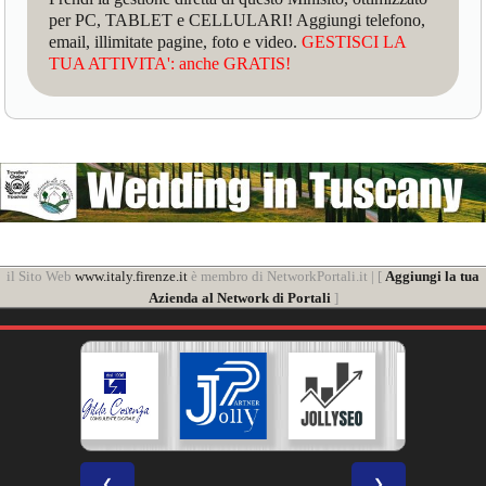
per PC, TABLET e CELLULARI! Aggiungi telefono,
email, illimitate pagine, foto e video.
GESTISCI LA
TUA ATTIVITA': anche GRATIS!
il Sito Web
www.italy.firenze.it
è membro di NetworkPortali.it | [
Aggiungi la tua
Azienda al Network di Portali
]
❮
❯