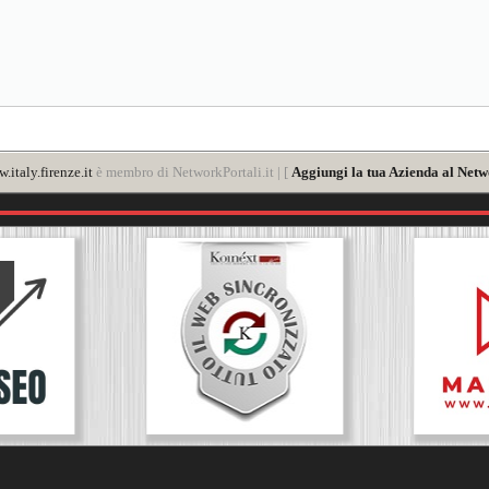
.italy.firenze.it
è membro di NetworkPortali.it | [
Aggiungi la tua Azienda al Netw