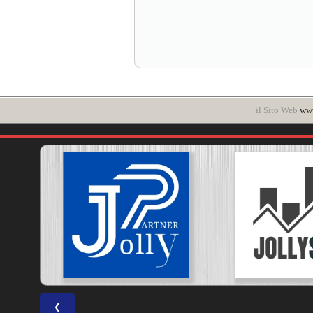
il Sito Web
www
❮