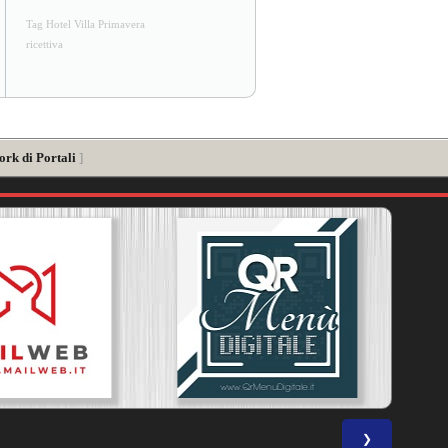
Tag Hotel Villa Primavera
ricettiva
ork di Portali
]
❯