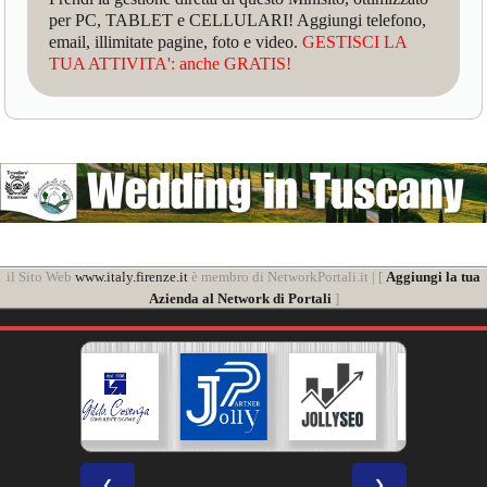
per PC, TABLET e CELLULARI! Aggiungi telefono,
email, illimitate pagine, foto e video.
GESTISCI LA
TUA ATTIVITA': anche GRATIS!
il Sito Web
www.italy.firenze.it
è membro di NetworkPortali.it | [
Aggiungi la tua
Azienda al Network di Portali
]
❮
❯