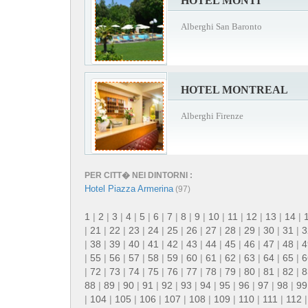
HOTEL MONTI
Alberghi San Baronto
HOTEL MONTREAL
Alberghi Firenze
PER CITT� NEI DINTORNI :
Hotel Piazza Armerina
(97)
1
|
2
|
3
|
4
|
5
|
6
|
7
|
8
|
9
|
10
|
11
|
12
|
13
|
14
|
|
21
|
22
|
23
|
24
|
25
|
26
|
27
|
28
|
29
|
30
|
31
|
3
|
38
|
39
|
40
|
41
|
42
|
43
|
44
|
45
|
46
|
47
|
48
|
4
|
55
|
56
|
57
|
58
|
59
|
60
|
61
|
62
|
63
|
64
|
65
|
6
|
72
|
73
|
74
|
75
|
76
|
77
|
78
|
79
|
80
|
81
|
82
|
8
88
|
89
|
90
|
91
|
92
|
93
|
94
|
95
|
96
|
97
|
98
|
99
|
104
|
105
|
106
|
107
|
108
|
109
|
110
|
111
|
112