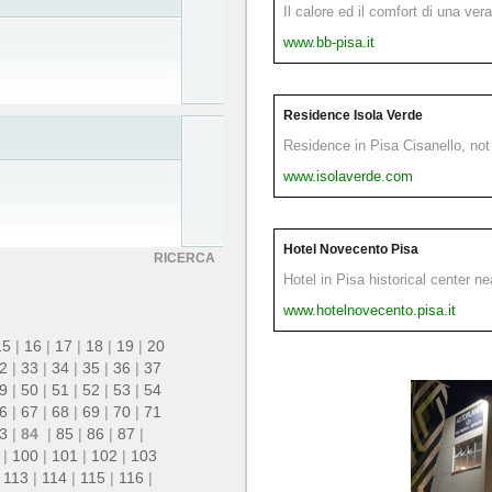
Il calore ed il comfort di una ver
www.bb-pisa.it
Residence Isola Verde
Residence in Pisa Cisanello, not 
www.isolaverde.com
Hotel Novecento Pisa
RICERCA
Hotel in Pisa historical center n
www.hotelnovecento.pisa.it
15
|
16
|
17
|
18
|
19
|
20
2
|
33
|
34
|
35
|
36
|
37
9
|
50
|
51
|
52
|
53
|
54
6
|
67
|
68
|
69
|
70
|
71
3
|
84
|
85
|
86
|
87
|
|
100
|
101
|
102
|
103
|
113
|
114
|
115
|
116
|