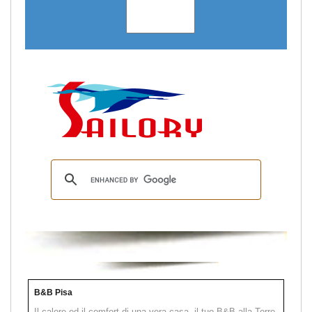
B&B Pisa
Il calore ed il comfort di una vera casa, il tuo B&B alla Torre