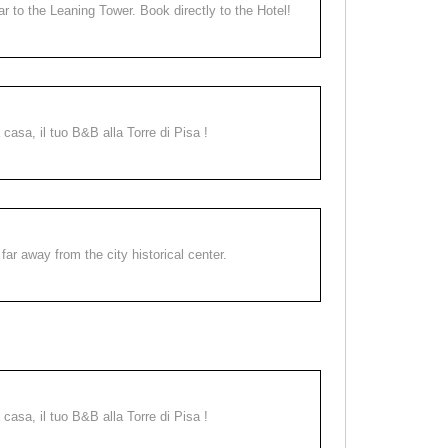
ear to the Leaning Tower. Book directly to the Hotel!
a casa, il tuo B&B alla Torre di Pisa !
far away from the city historical center.
a casa, il tuo B&B alla Torre di Pisa !