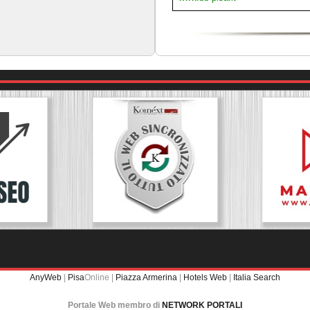
AnyWeb
|
Pisa
Online |
Piazza Armerina
|
Hotels Web
|
Italia Search
Portale Web membro di
NETWORK PORTALI