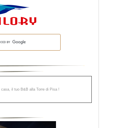
a casa, il tuo B&B alla Torre di Pisa !