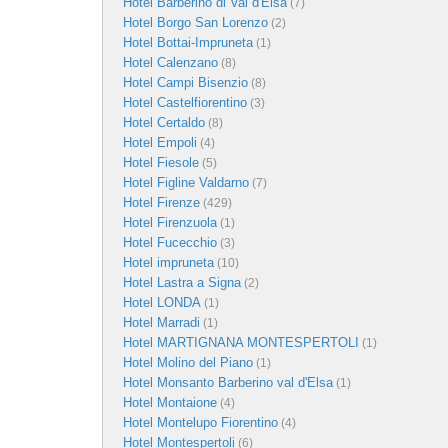
Hotel Barberino di Val d'Elsa
(7)
Hotel Borgo San Lorenzo
(2)
Hotel Bottai-Impruneta
(1)
Hotel Calenzano
(8)
Hotel Campi Bisenzio
(8)
Hotel Castelfiorentino
(3)
Hotel Certaldo
(8)
Hotel Empoli
(4)
Hotel Fiesole
(5)
Hotel Figline Valdarno
(7)
Hotel Firenze
(429)
Hotel Firenzuola
(1)
Hotel Fucecchio
(3)
Hotel impruneta
(10)
Hotel Lastra a Signa
(2)
Hotel LONDA
(1)
Hotel Marradi
(1)
Hotel MARTIGNANA MONTESPERTOLI
(1)
Hotel Molino del Piano
(1)
Hotel Monsanto Barberino val d'Elsa
(1)
Hotel Montaione
(4)
Hotel Montelupo Fiorentino
(4)
Hotel Montespertoli
(6)