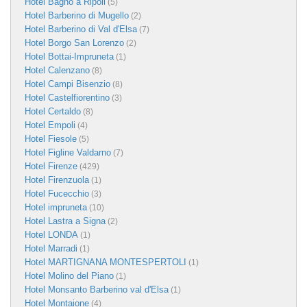
Hotel Bagno a Ripoli
(5)
Hotel Barberino di Mugello
(2)
Hotel Barberino di Val d'Elsa
(7)
Hotel Borgo San Lorenzo
(2)
Hotel Bottai-Impruneta
(1)
Hotel Calenzano
(8)
Hotel Campi Bisenzio
(8)
Hotel Castelfiorentino
(3)
Hotel Certaldo
(8)
Hotel Empoli
(4)
Hotel Fiesole
(5)
Hotel Figline Valdarno
(7)
Hotel Firenze
(429)
Hotel Firenzuola
(1)
Hotel Fucecchio
(3)
Hotel impruneta
(10)
Hotel Lastra a Signa
(2)
Hotel LONDA
(1)
Hotel Marradi
(1)
Hotel MARTIGNANA MONTESPERTOLI
(1)
Hotel Molino del Piano
(1)
Hotel Monsanto Barberino val d'Elsa
(1)
Hotel Montaione
(4)