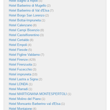
Hotel Bagno a Ripoli
(5)
Hotel Barberino di Mugello
(2)
Hotel Barberino di Val d'Elsa
(7)
Hotel Borgo San Lorenzo
(2)
Hotel Bottai-Impruneta
(1)
Hotel Calenzano
(8)
Hotel Campi Bisenzio
(8)
Hotel Castelfiorentino
(3)
Hotel Certaldo
(8)
Hotel Empoli
(4)
Hotel Fiesole
(5)
Hotel Figline Valdarno
(7)
Hotel Firenze
(429)
Hotel Firenzuola
(1)
Hotel Fucecchio
(3)
Hotel impruneta
(10)
Hotel Lastra a Signa
(2)
Hotel LONDA
(1)
Hotel Marradi
(1)
Hotel MARTIGNANA MONTESPERTOLI
(1)
Hotel Molino del Piano
(1)
Hotel Monsanto Barberino val d'Elsa
(1)
Hotel Montaione
(4)